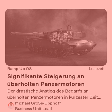
neue Technologien, sondern auch einen
Artikel lesen
grundlegenden Wandel in Organisation, Kultur
und Zusammenarbeit.
Ramp Up OS
Lesezeit
Signifikante Steigerung an
überholten Panzermotoren
Der drastische Anstieg des Bedarfs an
überholten Panzermotoren in kürzester Zeit
erfordert ein Umdenken entlang der gesamten
Michael Große-Opphoff
Business Unit Lead
Wertschöpfungskette. Vom Vertragswesen