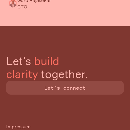
Leben, um die lokale Produktion zu stärken
⁠Guru Rajasekar
CTO
und die inländische Wertschöpfung nachhaltig
auszubauen. Vor diesem Hintergrund wurde ein
Artikel lesen
Alle Beiträg ansehen
Projekt initiiert, das die Lokalisierung von
Alle Beiträg ansehen
Footer
Ersatzteilen für einen ausgewählten Motor
eines strategisch wichtigen Kunden
vorantreibt.
Ziel ist es, Importabhängigkeiten zu reduzieren
Let’s
build
und den Anteil indischer Zulieferer entlang der
Wertschöpfungskette gezielt zu erhöhen.
clarity
together.
Let’s connect
Let’s connect
Impressum