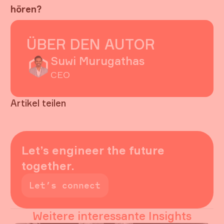
hören?
ÜBER DEN AUTOR
Suwi Murugathas
CEO
Artikel teilen
Button Text
Button Text
Button Text
Button Text
Button Text
Let’s engineer the future
together.
Let’s connect
Let’s connect
Weitere interessante Insights