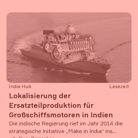
über die Supply Chain bis hin zur operativen
Artikel lesen
Umsetzung in den Produktionslinien. Rolls-
Royce Solutions transformiert sich in diesem
Bereich von der klassischen Werkstatt hin zur
Kleinserienfertigung, bei gleichzeitiger
Beherrschung der hohen Komplexität des
Reparaturgeschäfts.
India Hub
Lesezeit
Lokalisierung der
Ersatzteilproduktion für
Großschiffsmotoren in Indien
Die indische Regierung rief im Jahr 2014 die
strategische Initiative „Make in India“ ins