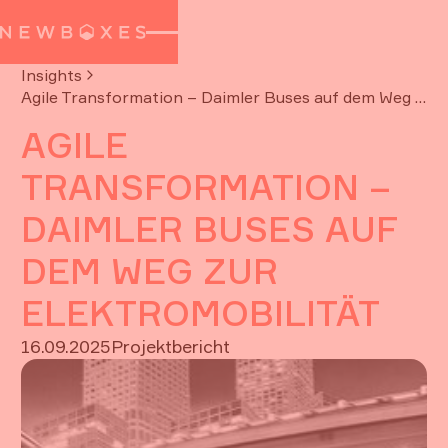
Insights
Agile Transformation – Daimler Buses auf dem Weg zur Elektromobilität
AGILE
TRANSFORMATION –
DAIMLER BUSES AUF
DEM WEG ZUR
ELEKTROMOBILITÄT
16.09.2025
Projektbericht