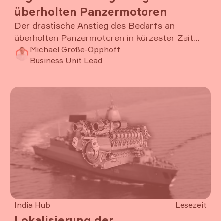
überholten Panzermotoren
Der drastische Anstieg des Bedarfs an
überholten Panzermotoren in kürzester Zeit
erfordert ein Umdenken entlang der gesamten
Michael Große-Opphoff
Business Unit Lead
Wertschöpfungskette. Vom Vertragswesen
über die Supply Chain bis hin zur operativen
Artikel lesen
Umsetzung in den Produktionslinien. Rolls-
Royce Solutions transformiert sich in diesem
Bereich von der klassischen Werkstatt hin zur
Kleinserienfertigung, bei gleichzeitiger
Beherrschung der hohen Komplexität des
Reparaturgeschäfts.
India Hub
Lesezeit
Lokalisierung der