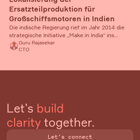
Ersatzteilproduktion für
Großschiffsmotoren in Indien
Die indische Regierung rief im Jahr 2014 die
strategische Initiative „Make in India“ ins
Leben, um die lokale Produktion zu stärken
⁠Guru Rajasekar
CTO
und die inländische Wertschöpfung nachhaltig
auszubauen. Vor diesem Hintergrund wurde ein
Artikel lesen
Alle Beiträg ansehen
Projekt initiiert, das die Lokalisierung von
Alle Beiträg ansehen
Footer
Ersatzteilen für einen ausgewählten Motor
eines strategisch wichtigen Kunden
vorantreibt.
Ziel ist es, Importabhängigkeiten zu reduzieren
Let’s
build
und den Anteil indischer Zulieferer entlang der
Wertschöpfungskette gezielt zu erhöhen.
clarity
together.
Let’s connect
Let’s connect